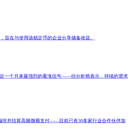
钩的稳定币，旨在与使用该稳定币的企业分享储备收益。
X 带来了近一个月来最强烈的看涨信号——但分析师表示，持续的需求
权、编排并结算高频微额支付——目前已有30多家行业合作伙伴加