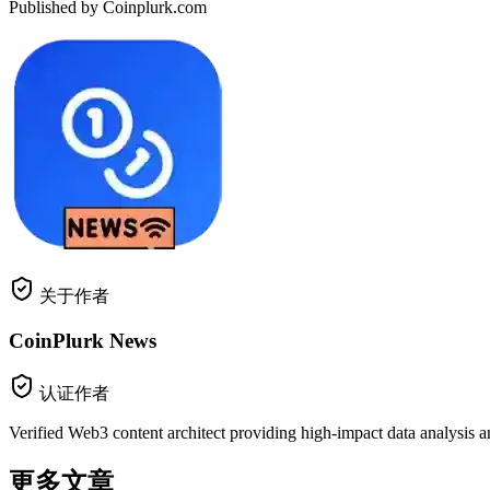
Published by Coinplurk.com
关于作者
CoinPlurk News
认证作者
Verified Web3 content architect providing high-impact data analysis a
更多文章