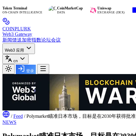
n Terminal
CoinMarketCap
Uniswap
Base
HAIN INTELLIGENCE
DATA
EXCHANGE (DEX)
BLO
COIN
PLURK
Web3 Gateway
新闻馈送
加密指数
论坛
会议
Web3 应用
cn
登录
/
Feed
/
Polymarket瞄准日本市场，目标是在2030年获得批
NEWS
Polymarket瞄准日本市场，目标是在20