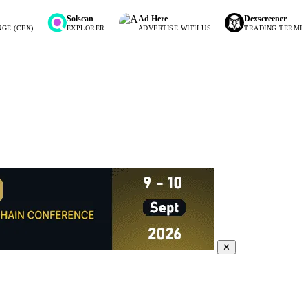
Solscan
Ad Here
Dexscreener
X)
EXPLORER
ADVERTISE WITH US
TRADING TERMINAL
✕