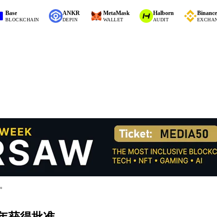
ANKR
MetaMask
Halborn
Binance
CKCHAIN
DEPIN
WALLET
AUDIT
EXCHANGE (CE
准。
30年获得批准。