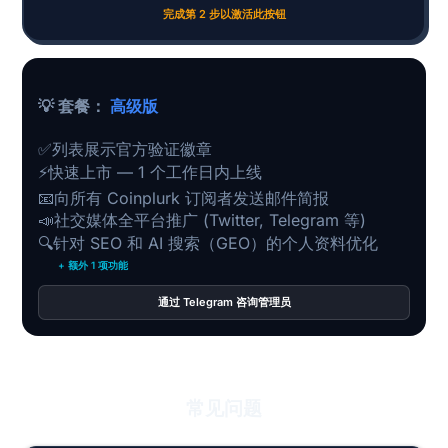
完成第 2 步以激活此按钮
💡 套餐：
高级版
✅
列表展示官方验证徽章
⚡
快速上市 — 1 个工作日内上线
📧
向所有 Coinplurk 订阅者发送邮件简报
📣
社交媒体全平台推广 (Twitter, Telegram 等)
🔍
针对 SEO 和 AI 搜索（GEO）的个人资料优化
+ 额外 1 项功能
通过 Telegram 咨询管理员
常见问题