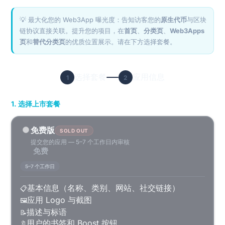
💡 最大化您的 Web3App 曝光度：告知访客您的
原生代币
与区块
链协议直接关联。提升您的项目，在
首页
、
分类页
、
Web3Apps
页
和
替代分类页
的优质位置展示。请在下方选择套餐。
选择套餐
应用信息
1
2
1. 选择上市套餐
免费版
SOLD OUT
提交您的应用 — 5–7 个工作日内审核
免费
5–7 个工作日
基本信息（名称、类别、网站、社交链接）
📋
应用 Logo 与截图
🖼️
描述与标语
📝
用户的书签和 Boost 按钮
🔖