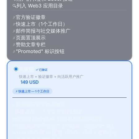
列入 Web3 应用目录
🔍
官方验证徽章
✗
快速上市（1个工作日）
✗
邮件简报与社交媒体推广
✗
页面置顶展示
✗
赞助文章专栏
✗
"Promoted" 标识按钮
✗
高级版
✅ 已验证
快速上市 + 验证徽章 + 向活跃用户推广
149 USD
⚡ 快速上市 — 1 个工作日
列表展示官方验证徽章
✅
快速上市 — 1 个工作日内上线
⚡
向所有 Coinplurk 订阅者发送邮件简报
📧
社交媒体全平台推广 (Twitter, Telegram 等)
📣
针对 SEO 和 AI 搜索（GEO）的个人资料优化
🔍