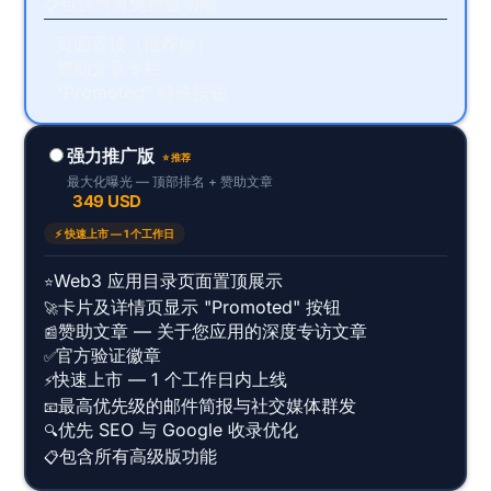
包含所有免费版功能
📋
页面置顶（推荐位）
✗
赞助文章专栏
✗
"Promoted" 特殊按钮
✗
强力推广版
⭐ 推荐
最大化曝光 — 顶部排名 + 赞助文章
349 USD
⚡ 快速上市 — 1 个工作日
Web3 应用目录页面置顶展示
⭐
卡片及详情页显示 "Promoted" 按钮
🚀
赞助文章 — 关于您应用的深度专访文章
📰
官方验证徽章
✅
快速上市 — 1 个工作日内上线
⚡
最高优先级的邮件简报与社交媒体群发
📧
优先 SEO 与 Google 收录优化
🔍
包含所有高级版功能
📋