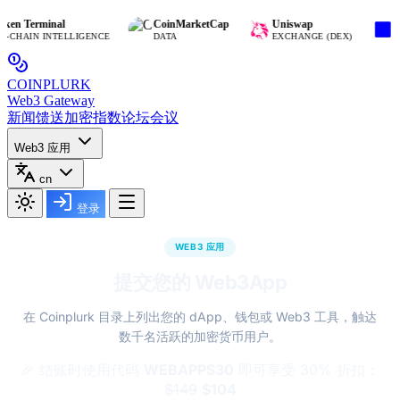
en Terminal
CoinMarketCap
Uniswap
Bas
CHAIN INTELLIGENCE
DATA
EXCHANGE (DEX)
BL
COIN
PLURK
Web3 Gateway
新闻馈送
加密指数
论坛
会议
Web3 应用
cn
登录
WEB3 应用
提交您的 Web3App
在 Coinplurk 目录上列出您的 dApp、钱包或 Web3 工具，触达
数千名活跃的加密货币用户。
🎉 结账时使用代码
WEBAPPS30
即可享受 30% 折扣：
$149
$104