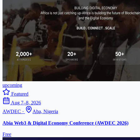
upcoming
Featured
Aug 7–8, 2026
AWDEC
·
Aba, Nigeria
Abia Web3 & Digital Economy Conference (AWDEC 2026)
Free