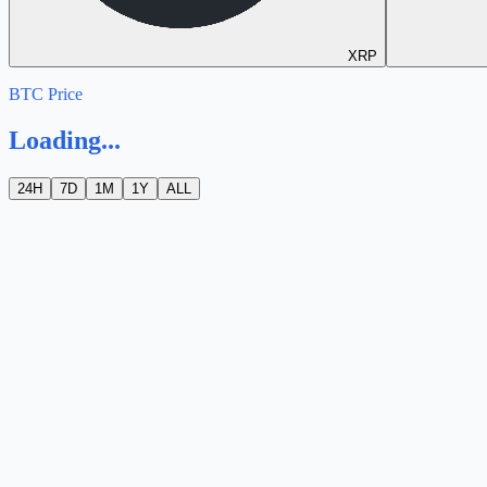
XRP
BTC Price
Loading...
24H
7D
1M
1Y
ALL