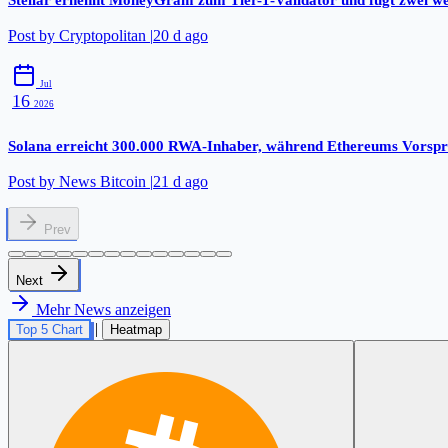
Stellar ernennt MoneyGram zum Tier-1-Validator und fügt zwei wei
Post by
Cryptopolitan
|
20 d ago
Jul
16
2026
Solana erreicht 300.000 RWA-Inhaber, während Ethereums Vorsprun
Post by
News Bitcoin
|
21 d ago
Prev
Next
Mehr News anzeigen
|
Top 5 Chart
Heatmap