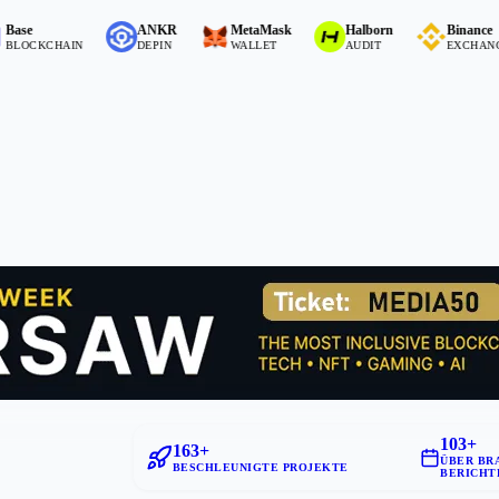
ANKR
MetaMask
Halborn
Binance
HAIN
DEPIN
WALLET
AUDIT
EXCHANGE (CEX)
103+
163+
ÜBER BR
BESCHLEUNIGTE PROJEKTE
BERICHT