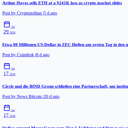
Arthur Hayes sells ETH at a $241K loss as crypto market slides
Post by
Cryptopolitan
|
5 d ago
Jul
29
2026
Etwa 80 Millionen US-Dollar in ZEC fließen am ersten Tag in den 
Post by
Coindesk
|
8 d ago
Jul
17
2026
Circle und die BIND Group schließen eine Partnerschaft, um insti
Post by
News Bitcoin
|
20 d ago
Jul
17
2026