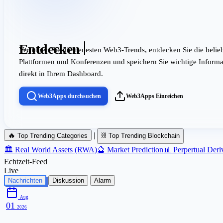
Entdecken
Verfolgen Sie die neuesten Web3-Trends, entdecken Sie die belie
Plattformen und Konferenzen und speichern Sie wichtige Inform
direkt in Ihrem Dashboard.
Web3Apps durchsuchen
Web3Apps Einreichen
🔥
|
⛓️
Top Trending Categories
Top Trending Blockchain
🏛️
Real World Assets (RWA)
🔮
Market Prediction
📊
Perpertual Deri
Echtzeit-Feed
Live
Nachrichten
Diskussion
Alarm
Aug
01
2026