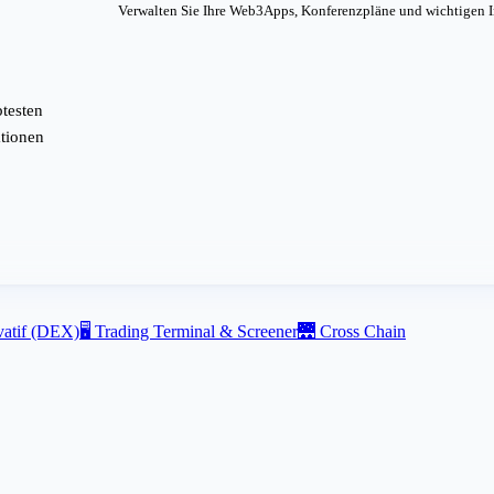
Verwalten Sie Ihre Web3Apps, Konferenzpläne und wichtigen 
btesten
ationen
vatif (DEX)
🖥️
Trading Terminal & Screener
🌉
Cross Chain