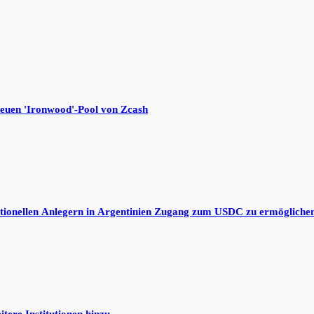
neuen 'Ironwood'-Pool von Zcash
tutionellen Anlegern in Argentinien Zugang zum USDC zu ermögliche