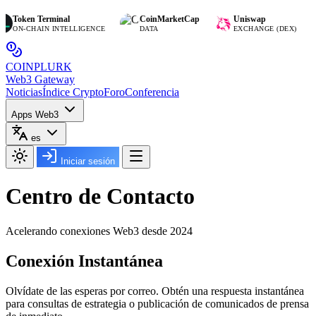
Token Terminal
CoinMarketCap
Uniswap
ON-CHAIN INTELLIGENCE
DATA
EXCHANGE (DEX)
COIN
PLURK
Web3 Gateway
Noticias
Índice Crypto
Foro
Conferencia
Apps Web3
es
Iniciar sesión
Centro de
Contacto
Acelerando conexiones Web3 desde 2024
Conexión Instantánea
Olvídate de las esperas por correo. Obtén una
respuesta instantánea
para consultas de estrategia o publicación de comunicados de prensa