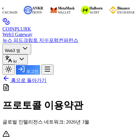
e
ANKR
MetaMask
Halborn
Binance
OCKCHAIN
DEPIN
WALLET
AUDIT
EXCHANGE (C
COIN
PLURK
Web3 Gateway
뉴스 피드
크립토 지수
포럼
컨퍼런스
Web3 앱
kr
로그인
홈으로 돌아가기
프로토콜
이용약관
글로벌 인텔리전스 네트워크: 2026년 3월