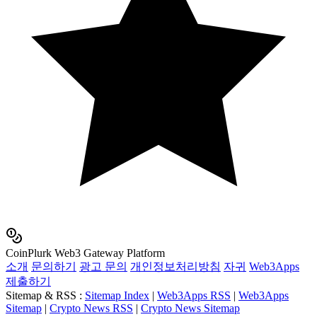
Coin
Plurk
Web3 Gateway Platform
소개
문의하기
광고 문의
개인정보처리방침
자귀
Web3Apps
제출하기
Sitemap & RSS
:
Sitemap Index
|
Web3Apps RSS
|
Web3Apps
Sitemap
|
Crypto News RSS
|
Crypto News Sitemap