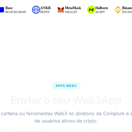
ase
ANKR
MetaMask
Halborn
Binance
LOCKCHAIN
DEPIN
WALLET
AUDIT
EXCHANGE 
APPS WEB3
Enviar o seu Web3App
 carteira ou ferramentas Web3 no diretório da Coinplurk e 
de usuários ativos de cripto.