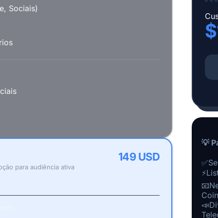
e, Sociais)
Cus
$
rios
ciais
💡 P
149 USD
✅
Se
oção para audiência ativa
⚡
Lis
📧
Ne
Coin
📣
Di
agem
Tele