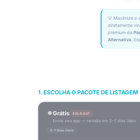
🎉 Use o
💡 Maximize a v
diretamente vin
premium da
Pág
Alternativa
. Es
1. ESCOLHA O PACOTE DE LISTAGEM
Grátis
SOLD OUT
Envie seu app — revisão em 5–7 dias úteis
5–7 Dias Úteis