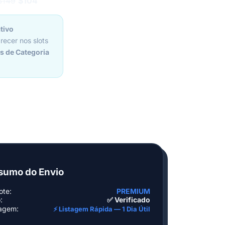
$149
$104
tivo
recer nos slots
s de Categoria
sumo do Envio
ote:
PREMIUM
:
✅ Verificado
tagem:
⚡ Listagem Rápida — 1 Dia Útil