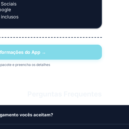
 Sociais
oogle
inclusos
Informações do App →
 pacote e preencha os detalhes
Perguntas Frequentes
agamento vocês aceitam?