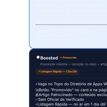
Newsletter para todos os inscritos da
📧
Divulgação em Redes Sociais (Twitter,
📣
Otimização de perfil para SEO e busc
🔍
Todos os recursos do plano Grátis in
📋
Destaque no Topo da Página
✗
Artigo Patrocinado
✗
Botão especial "Promovido"
✗
Boosted
⭐ Promovido
Exposição máxima — posição no topo + artig
⚡ Listagem Rápida — 1 Dia Útil
Vaga no Topo do Diretório de Apps 
⭐
Botão "Promovido" no card e na pági
🚀
Artigo Patrocinado — conteúdo exclu
📰
Selo Oficial de Verificado
✅
Listagem Rápida — no ar em 1 dia útil
⚡