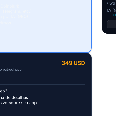
🔍
Ot
 Coinplurk
IA (
 Telegram, etc.)
+ 
a por IA (GEO)
clusos
349 USD
o patrocinado
Web3
na de detalhes
sivo sobre seu app