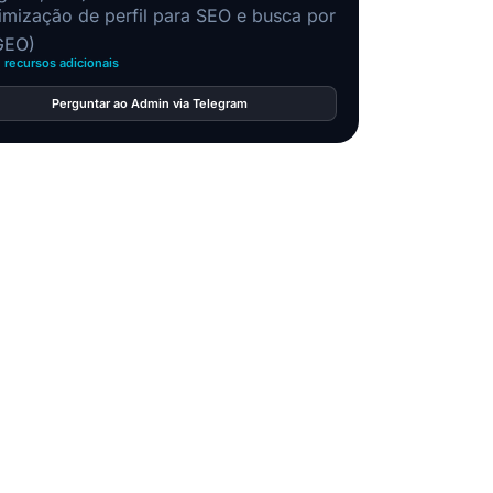
imização de perfil para SEO e busca por
GEO)
1 recursos adicionais
Perguntar ao Admin via Telegram