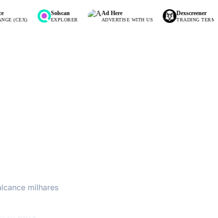
Solscan
Ad Here
Dexscreener
(CEX)
EXPLORER
ADVERTISE WITH US
TRADING TERMINAL
alcance milhares