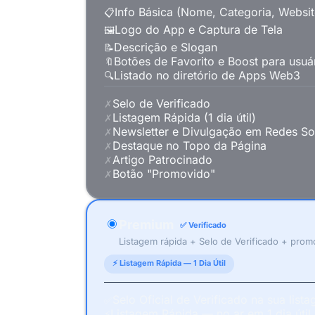
Info Básica (Nome, Categoria, Websit
📋
Logo do App e Captura de Tela
🖼️
Descrição e Slogan
📝
Botões de Favorito e Boost para usuá
🔖
Listado no diretório de Apps Web3
🔍
Selo de Verificado
✗
Listagem Rápida (1 dia útil)
✗
Newsletter e Divulgação em Redes So
✗
Destaque no Topo da Página
✗
Artigo Patrocinado
✗
Botão "Promovido"
✗
Premium
✅ Verificado
Listagem rápida + Selo de Verificado + prom
⚡ Listagem Rápida — 1 Dia Útil
Selo Oficial de Verificado na sua list
✅
Listagem Rápida — no ar em 1 dia útil
⚡