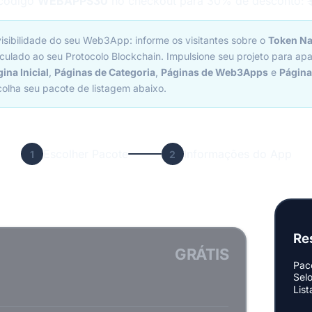
 código
WEBAPPS30
no checkout para 30% de desconto:
isibilidade do seu Web3App: informe os visitantes sobre o
Token Na
culado ao seu Protocolo Blockchain. Impulsione seu projeto para apa
ina Inicial
,
Páginas de Categoria
,
Páginas de Web3Apps
e
Página
colha seu pacote de listagem abaixo.
Escolher Pacote
Informações do App
1
2
Re
GRÁTIS
Pac
Selo
Lis