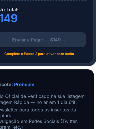
to Total:
149
Enviar e Pagar — $149 →
Complete o Passo 2 para ativar este botão
acote:
Premium
lo Oficial de Verificado na sua listagem
tagem Rápida — no ar em 1 dia útil
wsletter para todos os inscritos da
plurk
vulgação em Redes Sociais (Twitter,
gram, etc.)