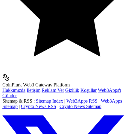
Coin
Plurk
Web3 Gateway Platform
Hakkımızda
İletişim
Reklam Ver
Gizlilik
Koşullar
Web3Apps'ı
Gönder
Sitemap & RSS
:
Sitemap Index
|
Web3Apps RSS
|
Web3Apps
Sitemap
|
Crypto News RSS
|
Crypto News Sitemap