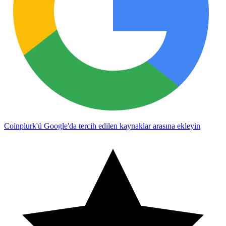
Coinplurk'ü Google'da tercih edilen kaynaklar arasına ekleyin