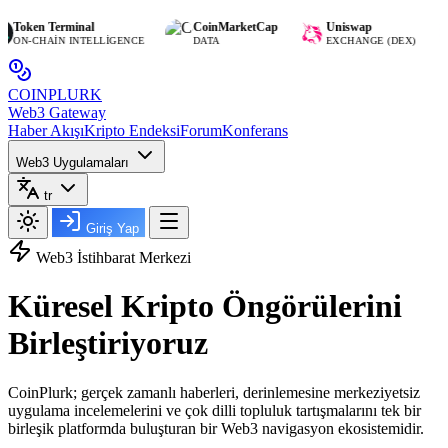
Token Terminal
CoinMarketCap
Uniswap
ON-CHAIN INTELLIGENCE
DATA
EXCHANGE (DEX)
COIN
PLURK
Web3 Gateway
Haber Akışı
Kripto Endeksi
Forum
Konferans
Web3 Uygulamaları
tr
Giriş Yap
Web3 İstihbarat Merkezi
Küresel
Kripto Öngörülerini
Birleştiriyoruz
CoinPlurk; gerçek zamanlı haberleri, derinlemesine merkeziyetsiz
uygulama incelemelerini ve çok dilli topluluk tartışmalarını tek bir
birleşik platformda buluşturan bir Web3 navigasyon ekosistemidir.