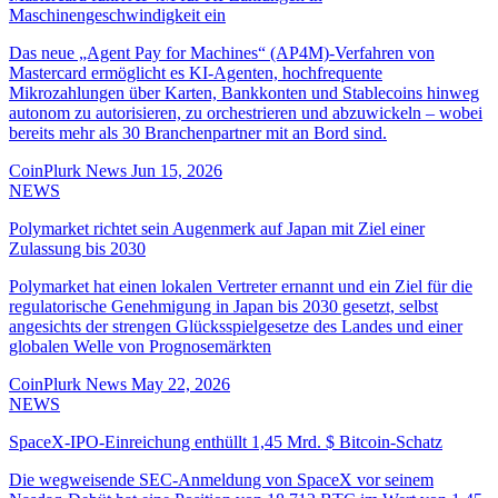
Maschinengeschwindigkeit ein
Das neue „Agent Pay for Machines“ (AP4M)-Verfahren von
Mastercard ermöglicht es KI-Agenten, hochfrequente
Mikrozahlungen über Karten, Bankkonten und Stablecoins hinweg
autonom zu autorisieren, zu orchestrieren und abzuwickeln – wobei
bereits mehr als 30 Branchenpartner mit an Bord sind.
CoinPlurk News
Jun 15, 2026
NEWS
Polymarket richtet sein Augenmerk auf Japan mit Ziel einer
Zulassung bis 2030
Polymarket hat einen lokalen Vertreter ernannt und ein Ziel für die
regulatorische Genehmigung in Japan bis 2030 gesetzt, selbst
angesichts der strengen Glücksspielgesetze des Landes und einer
globalen Welle von Prognosemärkten
CoinPlurk News
May 22, 2026
NEWS
SpaceX-IPO-Einreichung enthüllt 1,45 Mrd. $ Bitcoin-Schatz
Die wegweisende SEC-Anmeldung von SpaceX vor seinem