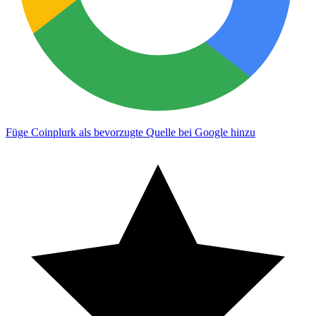
Füge Coinplurk als bevorzugte Quelle bei Google hinzu