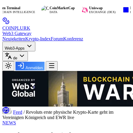
rminal
CoinMarketCap
Uniswap
Base
N INTELLIGENCE
DATA
EXCHANGE (DEX)
BLOCKC
COIN
PLURK
Web3 Gateway
Neuigkeiten
Krypto-Index
Forum
Konferenz
Web3-Apps
de
Anmelden
✕
/
Feed
/
Revoluts erste physische Krypto-Karte geht im
Vereinigten Königreich und EWR live
NEWS