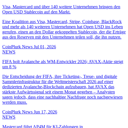
Visa, Mastercard und über 140 weitere Unternehmen bringen den
Open USD Stablecoin auf den Markt.
Eine Koalition aus Visa, Mastercard, Stripe, Coinbase, BlackRock
und mehr als 140 weiteren Unternehmen hat Open USD ins Leben
gerufen, einen an den Dollar gekoppelten Stablecoin, der die Erträge
aus den Reserven mit den Unternehmen teilen soll, die ihn nutzen.
CoinPlurk News
Jul 01, 2026
NEWS
FIFA holt Avalanche als WM-Entwickler 2026; AVAX-Aktie steigt
um 8 %
Die Entscheidung der FIFA, ihre Ticketing-, Treue- und digitale
Sammlerinfrastruktur für die Weltmeisterschaft 2026 auf einer
dedizierten Avalanche-Blockchain aufzubauen, hat AVAX das
stärkste Aufwärtssignal seit einem Monat gegeben – Analysten
sagen jedoch, dass eine nachhaltige Nachfrage noch nachgewiesen
werden muss.
CoinPlurk News
Jun 17, 2026
NEWS
Mastercard führt AP4M für KI-Zahlungen in