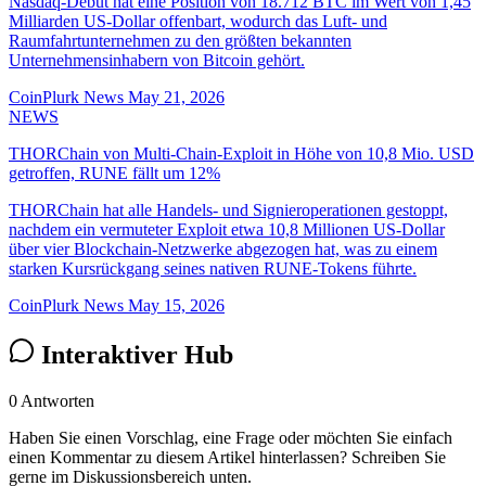
Nasdaq-Debüt hat eine Position von 18.712 BTC im Wert von 1,45
Milliarden US-Dollar offenbart, wodurch das Luft- und
Raumfahrtunternehmen zu den größten bekannten
Unternehmensinhabern von Bitcoin gehört.
CoinPlurk News
May 21, 2026
NEWS
THORChain von Multi-Chain-Exploit in Höhe von 10,8 Mio. USD
getroffen, RUNE fällt um 12%
THORChain hat alle Handels- und Signieroperationen gestoppt,
nachdem ein vermuteter Exploit etwa 10,8 Millionen US-Dollar
über vier Blockchain-Netzwerke abgezogen hat, was zu einem
starken Kursrückgang seines nativen RUNE-Tokens führte.
CoinPlurk News
May 15, 2026
Interaktiver Hub
0 Antworten
Haben Sie einen Vorschlag, eine Frage oder möchten Sie einfach
einen Kommentar zu diesem Artikel hinterlassen? Schreiben Sie
gerne im Diskussionsbereich unten.