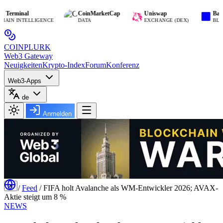
inal
CoinMarketCap
Uniswap
Base
INTELLIGENCE
DATA
EXCHANGE (DEX)
BLOCKCHA
COIN
PLURK
Web3 Gateway
Neuigkeiten
Krypto-Index
Forum
Konferenz
Web3-Apps
de
Anmelden
✕
/
Feed
/
FIFA holt Avalanche als WM-Entwickler 2026; AVAX-
Aktie steigt um 8 %
NEWS