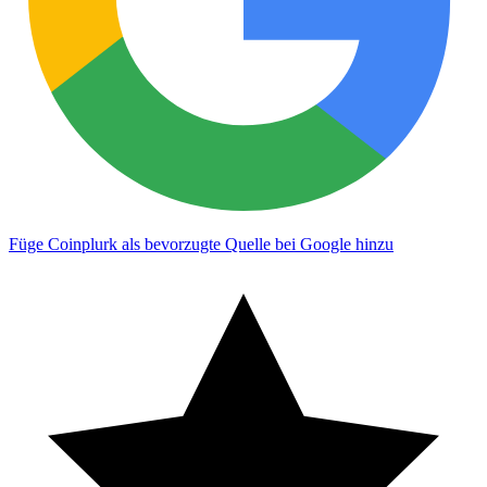
Füge Coinplurk als bevorzugte Quelle bei Google hinzu