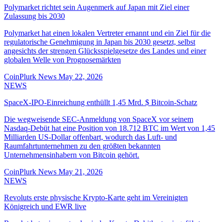
Polymarket richtet sein Augenmerk auf Japan mit Ziel einer
Zulassung bis 2030
Polymarket hat einen lokalen Vertreter ernannt und ein Ziel für die
regulatorische Genehmigung in Japan bis 2030 gesetzt, selbst
angesichts der strengen Glücksspielgesetze des Landes und einer
globalen Welle von Prognosemärkten
CoinPlurk News
May 22, 2026
NEWS
SpaceX-IPO-Einreichung enthüllt 1,45 Mrd. $ Bitcoin-Schatz
Die wegweisende SEC-Anmeldung von SpaceX vor seinem
Nasdaq-Debüt hat eine Position von 18.712 BTC im Wert von 1,45
Milliarden US-Dollar offenbart, wodurch das Luft- und
Raumfahrtunternehmen zu den größten bekannten
Unternehmensinhabern von Bitcoin gehört.
CoinPlurk News
May 21, 2026
NEWS
Revoluts erste physische Krypto-Karte geht im Vereinigten
Königreich und EWR live