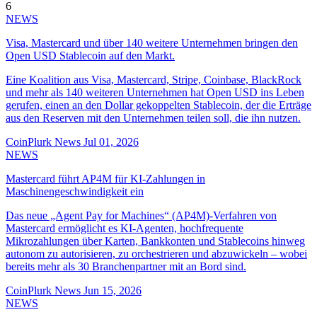
6
NEWS
Visa, Mastercard und über 140 weitere Unternehmen bringen den
Open USD Stablecoin auf den Markt.
Eine Koalition aus Visa, Mastercard, Stripe, Coinbase, BlackRock
und mehr als 140 weiteren Unternehmen hat Open USD ins Leben
gerufen, einen an den Dollar gekoppelten Stablecoin, der die Erträge
aus den Reserven mit den Unternehmen teilen soll, die ihn nutzen.
CoinPlurk News
Jul 01, 2026
NEWS
Mastercard führt AP4M für KI-Zahlungen in
Maschinengeschwindigkeit ein
Das neue „Agent Pay for Machines“ (AP4M)-Verfahren von
Mastercard ermöglicht es KI-Agenten, hochfrequente
Mikrozahlungen über Karten, Bankkonten und Stablecoins hinweg
autonom zu autorisieren, zu orchestrieren und abzuwickeln – wobei
bereits mehr als 30 Branchenpartner mit an Bord sind.
CoinPlurk News
Jun 15, 2026
NEWS