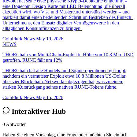
Revolut hat seine erste physische Krypto-Debitkarte eingeführt –
eine Dogecoin-Design-Karte mit LED-Beleuchtung, die überall
akzeptiert wird, wo Visa und Mastercard unterstützt werden – und
markiert damit einen bedeutenden Schritt im Bestreben des Fintech-
Unternehmens, den Einsatz digitaler Vermögenswerte in den
alltäglichen Konsumfinanzen zu bringen.
CoinPlurk News
May 19, 2026
NEWS
THORChain von Multi-Chain-Exploit in Höhe von 10,8 Mio. USD
getroffen, RUNE fällt um 12%
THORChain hat alle Handels- und Signieroperationen gestoppt,
nachdem ein vermuteter Exploit etwa 10,8 Millionen US-Dollar
über vier Blockchain-Netzwerke abgezogen hat, was zu einem
starken Kursrückgang seines nativen RUNE-Tokens führte.
CoinPlurk News
May 15, 2026
Interaktiver Hub
0 Antworten
Haben Sie einen Vorschlag, eine Frage oder möchten Sie einfach