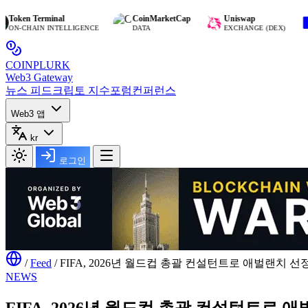
n Terminal
CoinMarketCap
Uniswap
Bas
CHAIN INTELLIGENCE
DATA
EXCHANGE (DEX)
BL
COIN
PLURK
Web3 Gateway
뉴스 피드
크립토 지수
포럼
컨퍼런스
Web3 앱
kr
로그인
/
Feed
/
FIFA, 2026년 월드컵 총괄 컨설턴트로 애벌랜치 선정
NEWS
FIFA, 2026년 월드컵 총괄 컨설턴트로 애