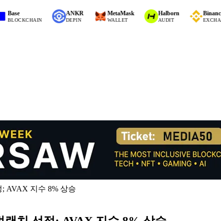
e
ANKR
MetaMask
Halborn
Binance
OCKCHAIN
DEPIN
WALLET
AUDIT
EXCHANGE (C
; AVAX 지수 8% 상승
벌랜치 선정; AVAX 지수 8% 상승