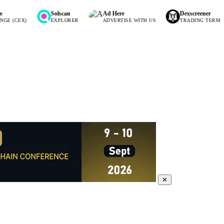
Solscan
Ad Here
Dexscreener
EX)
EXPLORER
ADVERTISE WITH US
TRADING TERMINAL
✕