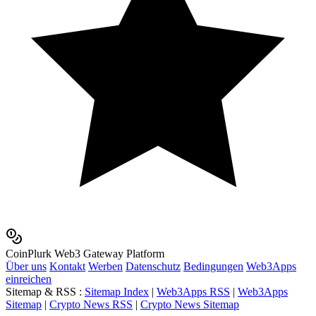
Coin
Plurk
Web3 Gateway Platform
Über uns
Kontakt
Werben
Datenschutz
Bedingungen
Web3Apps
einreichen
Sitemap & RSS
:
Sitemap Index
|
Web3Apps RSS
|
Web3Apps
Sitemap
|
Crypto News RSS
|
Crypto News Sitemap