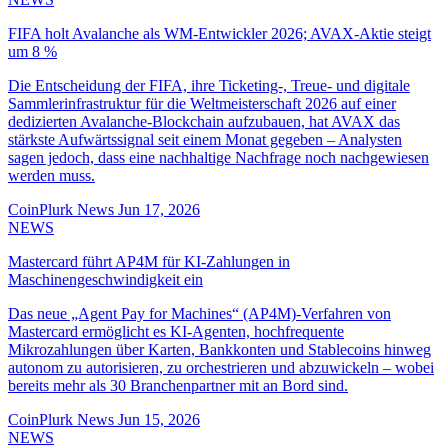
FIFA holt Avalanche als WM-Entwickler 2026; AVAX-Aktie steigt
um 8 %
Die Entscheidung der FIFA, ihre Ticketing-, Treue- und digitale
Sammlerinfrastruktur für die Weltmeisterschaft 2026 auf einer
dedizierten Avalanche-Blockchain aufzubauen, hat AVAX das
stärkste Aufwärtssignal seit einem Monat gegeben – Analysten
sagen jedoch, dass eine nachhaltige Nachfrage noch nachgewiesen
werden muss.
CoinPlurk News
Jun 17, 2026
NEWS
Mastercard führt AP4M für KI-Zahlungen in
Maschinengeschwindigkeit ein
Das neue „Agent Pay for Machines“ (AP4M)-Verfahren von
Mastercard ermöglicht es KI-Agenten, hochfrequente
Mikrozahlungen über Karten, Bankkonten und Stablecoins hinweg
autonom zu autorisieren, zu orchestrieren und abzuwickeln – wobei
bereits mehr als 30 Branchenpartner mit an Bord sind.
CoinPlurk News
Jun 15, 2026
NEWS