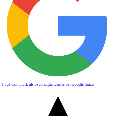
Füge Coinplurk als bevorzugte Quelle bei Google hinzu