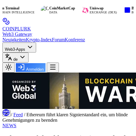
minal
CoinMarketCap
Uniswap
Base
 INTELLIGENCE
DATA
EXCHANGE (DEX)
BLOCKCH
COIN
PLURK
Web3 Gateway
Neuigkeiten
Krypto-Index
Forum
Konferenz
Web3-Apps
de
Anmelden
✕
/
Feed
/
Ethereum führt klaren Signierstandard ein, um blinde
Genehmigungen zu beenden
NEWS