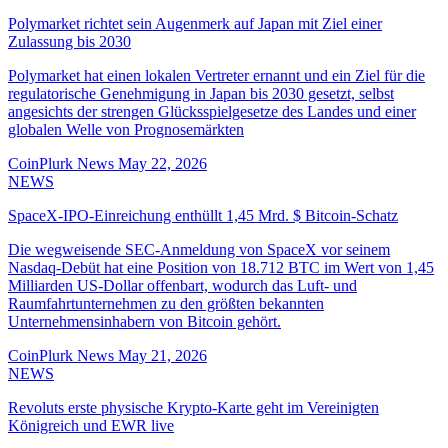
Polymarket richtet sein Augenmerk auf Japan mit Ziel einer
Zulassung bis 2030
Polymarket hat einen lokalen Vertreter ernannt und ein Ziel für die
regulatorische Genehmigung in Japan bis 2030 gesetzt, selbst
angesichts der strengen Glücksspielgesetze des Landes und einer
globalen Welle von Prognosemärkten
CoinPlurk News
May 22, 2026
NEWS
SpaceX-IPO-Einreichung enthüllt 1,45 Mrd. $ Bitcoin-Schatz
Die wegweisende SEC-Anmeldung von SpaceX vor seinem
Nasdaq-Debüt hat eine Position von 18.712 BTC im Wert von 1,45
Milliarden US-Dollar offenbart, wodurch das Luft- und
Raumfahrtunternehmen zu den größten bekannten
Unternehmensinhabern von Bitcoin gehört.
CoinPlurk News
May 21, 2026
NEWS
Revoluts erste physische Krypto-Karte geht im Vereinigten
Königreich und EWR live